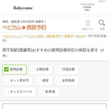
ログイン
ベビカムひろば
会員登録
（無料）
病院・歯医者 150,000件 掲載中！
お気に入り
検索
ベビカムトップ
>
ベビカム病院・歯医者予約
>
愛媛県
>
松山市
>
県庁前駅(愛媛
県)
県庁前駅(愛媛県)おすすめの夜間診療対応の病院を探す
（0
件）
夜間診療
土曜診療
日祝診療
ネット受付可
個室
女性医師
キッズスペース
駐車場