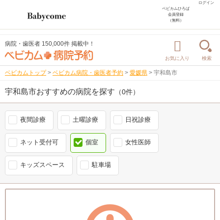
ログイン
ベビカムひろば
会員登録
（無料）
病院・歯医者 150,000件 掲載中！
お気に入り
検索
ベビカムトップ
>
ベビカム病院・歯医者予約
>
愛媛県
>
宇和島市
宇和島市おすすめの病院を探す
（0件）
夜間診療
土曜診療
日祝診療
ネット受付可
個室
女性医師
キッズスペース
駐車場