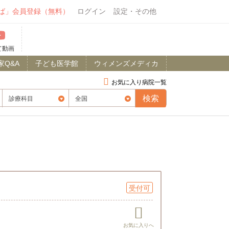
ば」会員登録（無料）
ログイン
設定・その他
て動画
家Q&A
子ども医学館
ウィメンズメディカ
お気に入り病院一覧
受付可