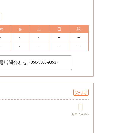
木
金
土
日
祝
○
○
○
--
--
--
○
--
--
--
電話問合わせ
（050-5306-9353）
受付可