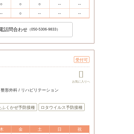
○
○
○
--
--
--
○
--
--
--
電話問合わせ
（050-5306-9833）
受付可
 / 整形外科 / リハビリテーション
たふくかぜ予防接種
ロタウイルス予防接種
木
金
土
日
祝