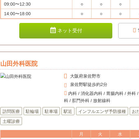
09:00〜12:30
○
○
○
14:00〜18:00
○
○
○
ネット受付
山田外科医院
大阪府
泉佐野市
泉佐野駅徒歩約2分
内科 / 消化器内科 / 胃腸内科 / 外科
科 / 肛門外科 / 放射線科
訪問医療
駐輪場
駐車場
駅近
インフルエンザ予防接種
お
土曜診療
月
火
水