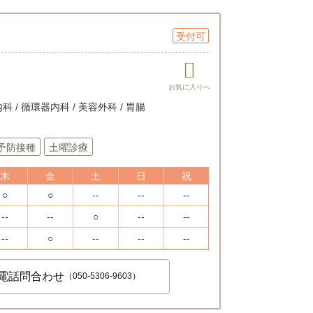
受付可
科 / 循環器内科 / 美容外科 / 胃腸
予防接種
土曜診療
木
金
土
日
祝
○
○
--
--
--
--
--
○
--
--
--
○
--
--
--
電話問合わせ
（050-5306-9603）