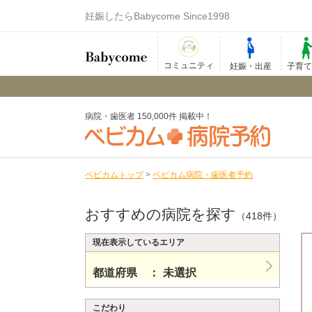
妊娠したらBabycome Since1998
コミュニティ
妊娠・出産
子育
病院・歯医者 150,000件 掲載中！
ベビカムトップ
>
ベビカム病院・歯医者予約
おすすめの病院を探す
（418件）
現在表示しているエリア
都道府県
未選択
こだわり