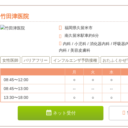
竹田津医院
福岡県
久留米市
南久留米駅車約6分
内科 / 小児科 / 消化器内科 / 呼吸器内
内科 / 美容皮膚科
女性医師
バリアフリー
インフルエンザ予防接種
おたふくかぜ
月
火
水
08:45〜12:00
○
○
○
08:45〜13:00
--
--
--
13:30〜18:00
○
○
○
ネット受付