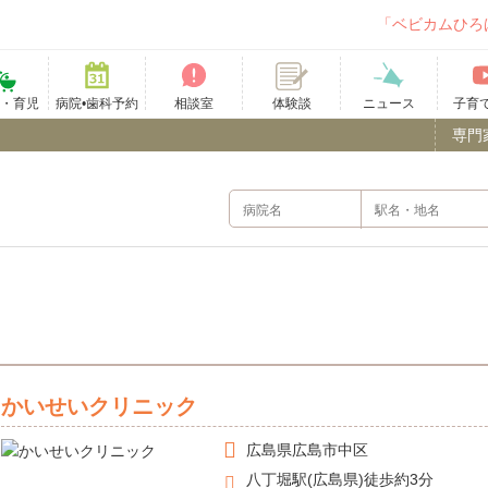
「ベビカムひろ
て・育児
病院•歯科予約
相談室
ニュース
子育
体験談
専門
かいせいクリニック
広島県
広島市中区
八丁堀駅(広島県)徒歩約3分