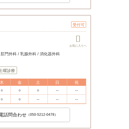
受付可
/ 肛門外科 / 乳腺外科 / 消化器外科
土曜診療
木
金
土
日
祝
○
○
○
--
--
○
○
--
--
--
電話問合わせ
（050-5212-0478）