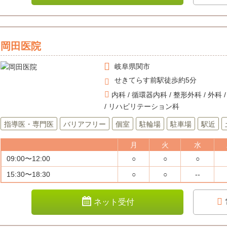
岡田医院
岐阜県
関市
せきてらす前駅徒歩約5分
内科 / 循環器内科 / 整形外科 / 外科 
/ リハビリテーション科
指導医・専門医
バリアフリー
個室
駐輪場
駐車場
駅近
月
火
水
09:00〜12:00
○
○
○
15:30〜18:30
○
○
--
ネット受付