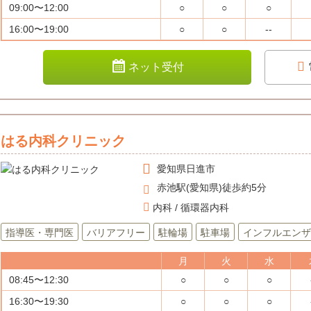
09:00〜12:00
○
○
○
16:00〜19:00
○
○
--
ネット受付
はる内科クリニック
愛知県
日進市
赤池駅(愛知県)徒歩約5分
内科 / 循環器内科
指導医・専門医
バリアフリー
駐輪場
駐車場
インフルエンザ
月
火
水
08:45〜12:30
○
○
○
16:30〜19:30
○
○
○