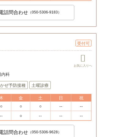
電話問合わせ
（050-5306-9183）
受付可
胃腸内科
かぜ予防接種
土曜診療
木
金
土
日
祝
○
○
○
--
--
--
○
--
--
--
電話問合わせ
（050-5306-9628）