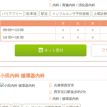
内科 / 胃腸内科 / 消化器内科
バリアフリー
駐車場
駅近
インフルエンザ予防接種
土曜診療
月
火
水
09:00〜13:00
○
○
○
14:30〜18:30
○
○
○
ネット受付
小田内科 循環器内科
兵庫県
西宮市
西宮北口駅徒歩約2分
内科 / 循環器内科