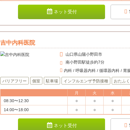
ネット受付
吉中内科医院
山口県
山陽小野田市
南小野田駅徒歩約7分
内科 / 呼吸器内科 / 循環器内科 / 
バリアフリー
個室
駐車場
インフルエンザ予防接種
おたふく
月
火
水
08:30〜12:30
○
○
○
14:00〜18:00
○
○
○
ネット受付