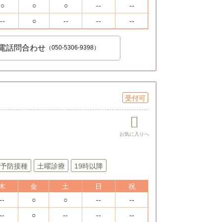
○
○
○
--
--
--
○
--
--
--
電話問合わせ
（050-5306-9398）
受付可
予防接種
土曜診療
19時以降
木
金
土
日
祝
--
○
○
--
--
--
○
--
--
--