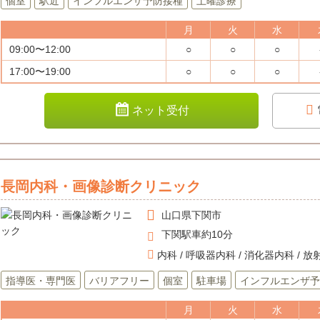
個室
駅近
インフルエンザ予防接種
土曜診療
月
火
水
09:00〜12:00
○
○
○
17:00〜19:00
○
○
○
ネット受付
長岡内科・画像診断クリニック
山口県
下関市
下関駅車約10分
内科 / 呼吸器内科 / 消化器内科 / 
指導医・専門医
バリアフリー
個室
駐車場
インフルエンザ予
月
火
水