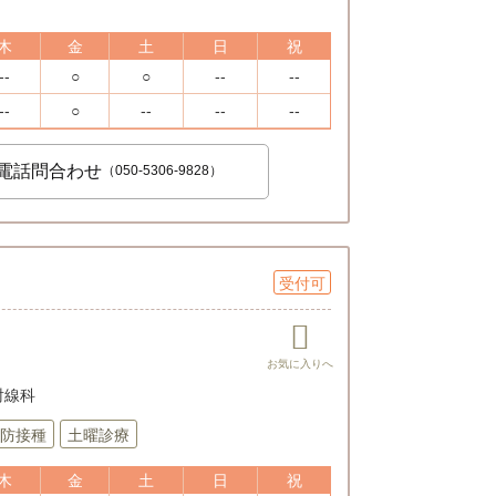
木
金
土
日
祝
--
○
○
--
--
--
○
--
--
--
電話問合わせ
（050-5306-9828）
受付可
放射線科
防接種
土曜診療
木
金
土
日
祝