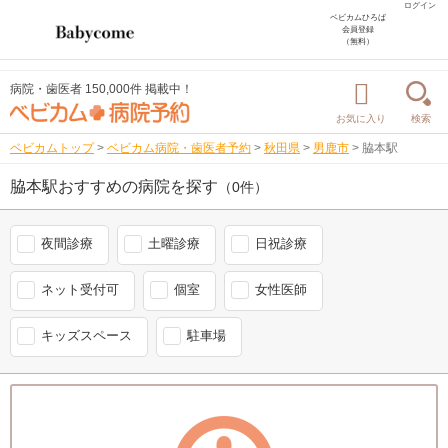
ログイン
ベビカムひろば
会員登録
（無料）
病院・歯医者 150,000件 掲載中！
お気に入り
検索
ベビカムトップ
>
ベビカム病院・歯医者予約
>
秋田県
>
男鹿市
>
脇本駅
脇本駅おすすめの病院を探す
（0件）
夜間診療
土曜診療
日祝診療
ネット受付可
個室
女性医師
キッズスペース
駐車場