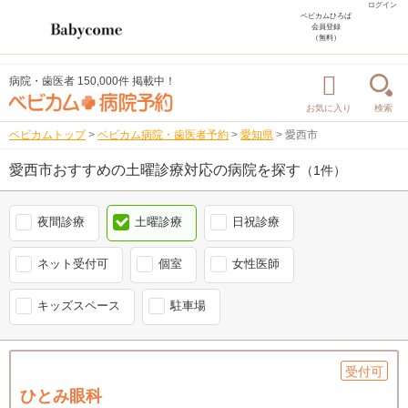
ログイン
ベビカムひろば
会員登録
（無料）
病院・歯医者 150,000件 掲載中！
お気に入り
検索
ベビカムトップ
>
ベビカム病院・歯医者予約
>
愛知県
>
愛西市
愛西市おすすめの土曜診療対応の病院を探す
（1件）
夜間診療
土曜診療
日祝診療
ネット受付可
個室
女性医師
キッズスペース
駐車場
受付可
ひとみ眼科