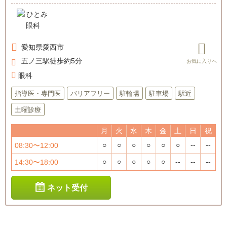
愛知県
愛西市
五ノ三駅徒歩約5分
眼科
指導医・専門医
バリアフリー
駐輪場
駐車場
駅近
土曜診療
月
火
水
木
金
土
日
祝
○
○
○
○
○
○
--
--
08:30〜12:00
○
○
○
○
○
--
--
--
14:30〜18:00
ネット受付