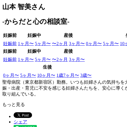
山本 智美さん
-からだと心の相談室-
妊娠前
妊娠中
産後
妊娠前
1ヶ月〜
5ヶ月〜
〜2ヶ月
3ヶ月〜
0ヶ月〜
5ヶ月〜
1
妊娠前
妊娠中
産後
妊娠前
1ヶ月〜
5ヶ月〜
〜2ヶ月
3ヶ月〜
生後
0ヶ月〜
5ヶ月〜
10ヶ月〜
1歳7ヶ月〜
3歳〜
聖母病院（東京都新宿区）勤務。いつも妊婦さんの気持ちを
娠・出産・育児に不安を感じる妊婦さんたちを、安心に導く
取り組んでいる。
もっと見る
シェア