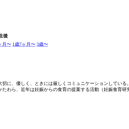
生後
0ヶ月〜
1歳7ヶ月〜
3歳〜
大切に、優しく、ときには厳しくコミュニケーションしている
かたわら、近年は妊娠からの食育の提案する活動（妊娠食育研