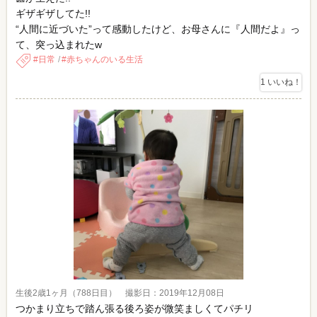
ギザギザしてた!!
“人間に近づいた”って感動したけど、お母さんに『人間だよ』っ
て、突っ込まれたw
日常
赤ちゃんのいる生活
1
いいね！
生後2歳1ヶ月（788日目） 撮影日：2019年12月08日
つかまり立ちで踏ん張る後ろ姿が微笑ましくてパチリ