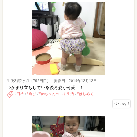
生後2歳2ヶ月（792日目） 撮影日：2019年12月12日
つかまり立ちしている後ろ姿が可愛い！
日常
遊び
赤ちゃんのいる生活
はじめて
0
いいね！