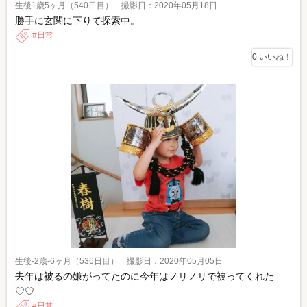
生後1歳5ヶ月（540日目） 撮影日：2020年05月18日
勝手に玄関に下りて探索中。
日常
0
いいね！
生後-2歳-6ヶ月（536日目） 撮影日：2020年05月05日
去年は被るの嫌がってたのに今年はノリノリで被ってくれた
♡♡
日常