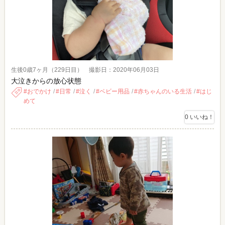
生後0歳7ヶ月（229日目） 撮影日：2020年06月03日
大泣きからの放心状態
おでかけ
日常
泣く
ベビー用品
赤ちゃんのいる生活
はじ
めて
0
いいね！