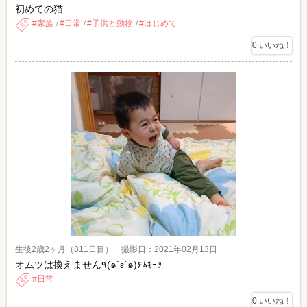
初めての猫
家族
日常
子供と動物
はじめて
0
いいね！
生後2歳2ヶ月（811日目） 撮影日：2021年02月13日
オムツは換えません٩(๑`ε´๑)۶ﾑｷｰｯ
日常
0
いいね！