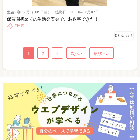
生後2歳6ヶ月（935日目） 撮影日：2019年12月07日
保育園初めての生活発表会で、お返事できた！
日常
0
いいね！
1
2
3
次へ>
最後へ>