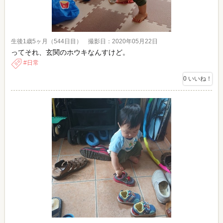
生後1歳5ヶ月（544日目） 撮影日：2020年05月22日
ってそれ、玄関のホウキなんすけど。
日常
0
いいね！