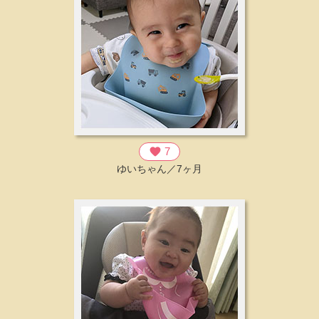
favorite
7
ゆいちゃん／7ヶ月