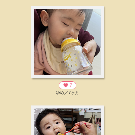
favorite
7
ゆめ／7ヶ月