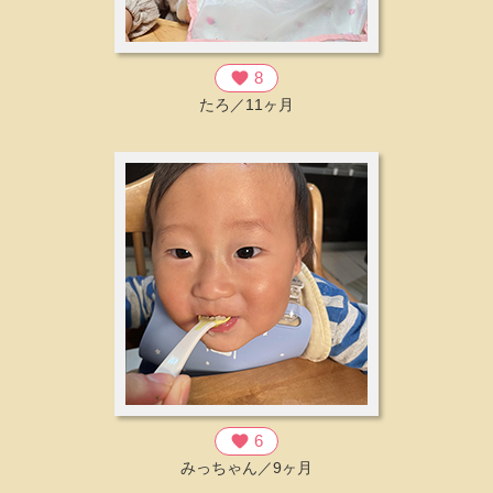
favorite
8
たろ／11ヶ月
favorite
6
みっちゃん／9ヶ月