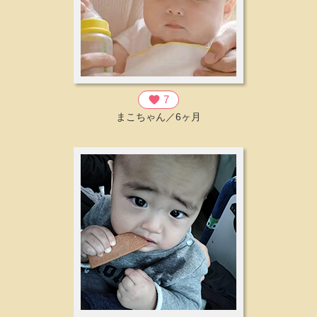
favorite
7
まこちゃん／6ヶ月