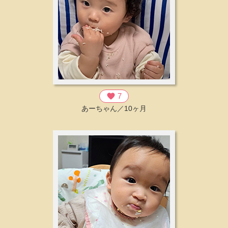
favorite
7
あーちゃん／10ヶ月