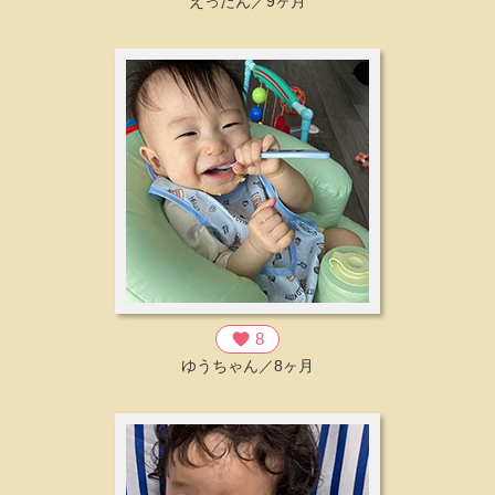
えったん／9ヶ月
favorite
8
ゆうちゃん／8ヶ月