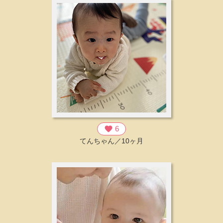
favorite
6
てんちゃん／10ヶ月