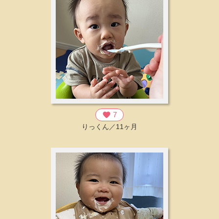
favorite
7
りっくん／11ヶ月