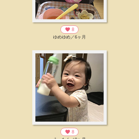
favorite
8
ゆめゆめ／6ヶ月
favorite
8