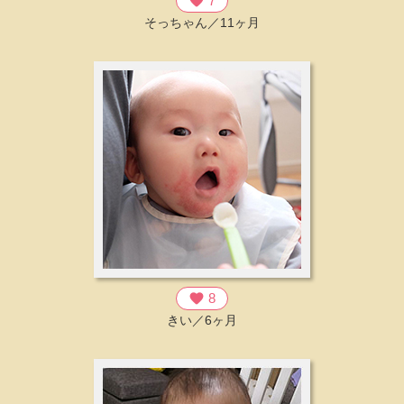
favorite
7
そっちゃん／11ヶ月
favorite
8
きい／6ヶ月