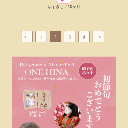
ゆずきち／10ヶ月
1
2
3
4