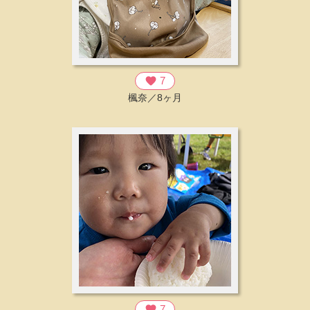
favorite
7
楓奈／8ヶ月
favorite
7