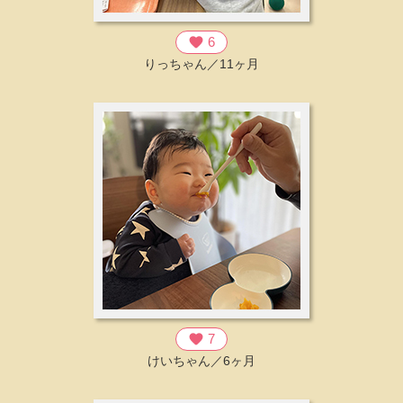
favorite
6
りっちゃん／11ヶ月
favorite
7
けいちゃん／6ヶ月