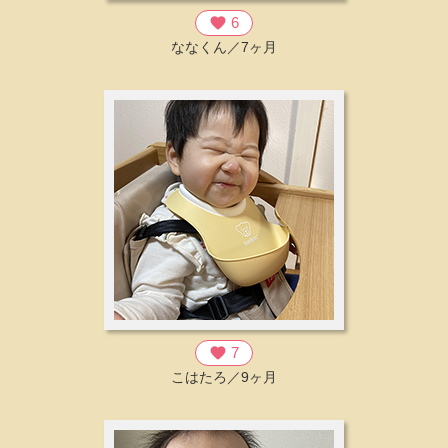
favorite
6
ななくん／7ヶ月
favorite
7
こはたろ／9ヶ月