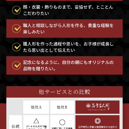
顔・衣裳・飾りものまで、妥協せず、とことん
こだわりたい
職人と相談しながら人形を作る、貴重な経験を
楽しみたい
雛人形を作った過程や思いを、お子様が成長し
たら思い出として伝えたい
記念になるように、自分の親にもオリジナルの
品物を贈りたい。
他サービスとの比較
他社A
他社B
伝統
パートさんだけで
組
江戸時代に京都上賀茂神社から
伝わり
伝統に対しての
具体