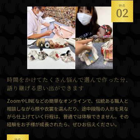
特長
02
時間をかけてたくさん悩んで選んで作った分、
語り継げる思い出ができます
ZoomやLINEなどの簡単なオンラインで、伝統ある職人と
相談しながら顔や衣裳を選んだり、途中段階の人形を見な
がら仕上げていく行程は、普通では体験できません。その
経験をお子様が成長されたら、ぜひお伝えください。
特長