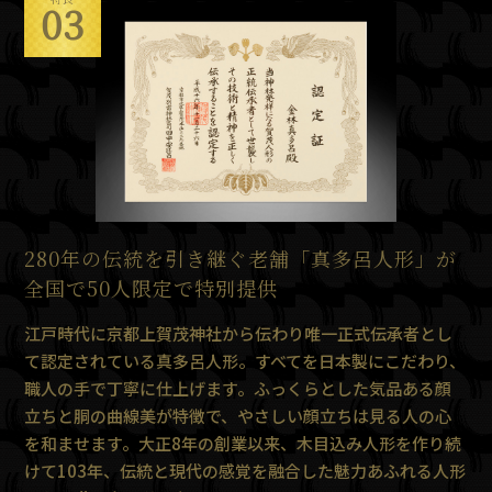
03
280年の伝統を引き継ぐ老舗「真多呂人形」が
全国で50人限定で特別提供
江戸時代に京都上賀茂神社から伝わり唯一正式伝承者とし
て認定されている真多呂人形。すべてを日本製にこだわり、
職人の手で丁寧に仕上げます。ふっくらとした気品ある顔
立ちと胴の曲線美が特徴で、やさしい顔立ちは見る人の心
を和ませます。大正8年の創業以来、木目込み人形を作り続
けて103年、伝統と現代の感覚を融合した魅力あふれる人形