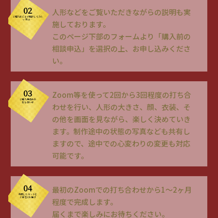
02
人形などをご覧いただきながらの説明も実
ご購入前にまず相談
してみた
い方は…
施しております。
このページ下部のフォームより「購入前の
相談申込」を選択の上、お申し込みくださ
い。
03
Zoom等を使って2回から3回程度の打ち合
ご購入申込後の
打ち合わせ
わせを行い、人形の大きさ、顔、衣装、そ
の他を画面を見ながら、楽しく決めていき
ます。制作途中の状態の写真なども共有し
ますので、途中での心変わりの変更も対応
可能です。
04
最初のZoomでの打ち合わせから1〜2ヶ月
完成したセットを
ご自宅にお届け
程度で完成します。
届くまで楽しみにお待ちください。