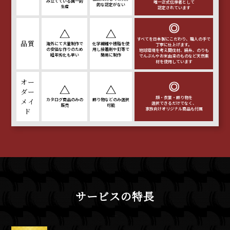
み立てている
画一的
唯一正式伝承者として
的な認定がない
生産
認定されています
すべてを日本製にこだわり、
職人の手で
品質
海外にて大量制作で
化学繊維や樹脂を使
丁寧に仕上げます。
の安価な
作りのため
用し
接着剤や釘等で
地球環境を考え間伐材、絹糸、
のりも
経年劣化も早い
簡易に制作
でんぷんやお米由来の
ものなど天然素
材を使用しています
オー
ダー
顔・衣裳・飾り物を
メイ
カタログ商品のみの
飾り物などのみ選択
選択できるだけでなく、
販売
可能
家族向けオリジナル商品も付属
ド
サービスの特長