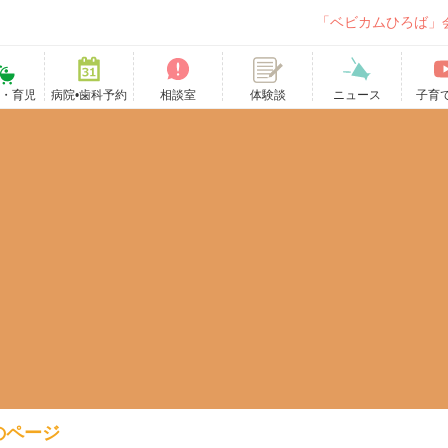
「ベビカムひろば」
て・育児
病院•歯科予約
相談室
ニュース
子育
体験談
のページ