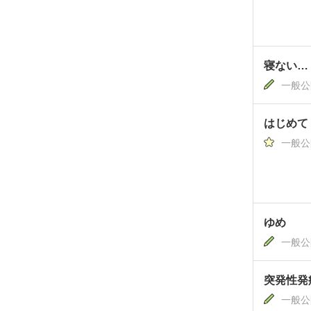
寝ない…
一般公
はじめて
一般公
ゆめ
一般公
突発性発
一般公