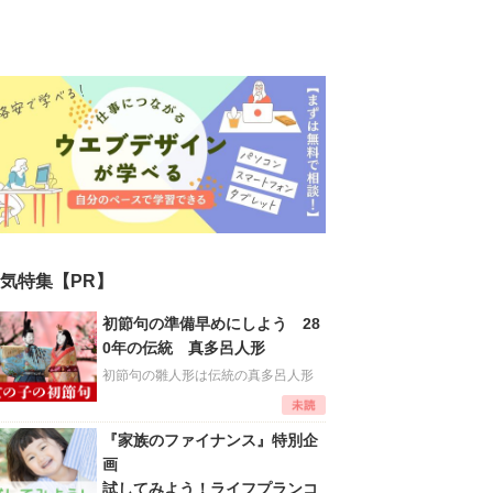
気特集【PR】
初節句の準備早めにしよう 28
0年の伝統 真多呂人形
初節句の雛人形は伝統の真多呂人形
『家族のファイナンス』特別企
画
試してみよう！ライフプランコ