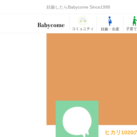
妊娠したらBabycome Since1998
コミュニティ
妊娠・出産
子育
ヒカリ1020