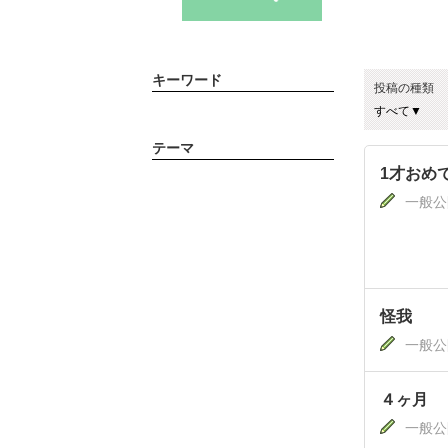
キーワード
投稿の種類
テーマ
1才おめ
一般公
怪我
一般公
４ヶ月
一般公