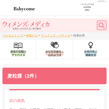
ログイン
ベビカムひろば
会員登録
（無料）
ベビカムトップ
>
病気ナビ
>
ウィメンズ・メディカ
>
検索結果
麦粒腫（2件）
目の病気