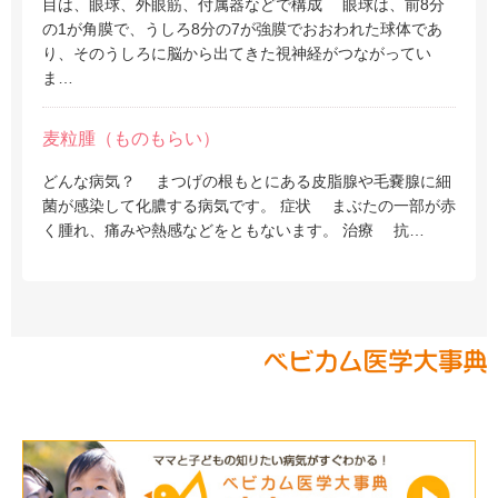
目は、眼球、外眼筋、付属器などで構成 眼球は、前8分
の1が角膜で、うしろ8分の7が強膜でおおわれた球体であ
り、そのうしろに脳から出てきた視神経がつながってい
ま…
麦粒腫（ものもらい）
どんな病気？ まつげの根もとにある皮脂腺や毛嚢腺に細
菌が感染して化膿する病気です。 症状 まぶたの一部が赤
く腫れ、痛みや熱感などをともないます。 治療 抗…