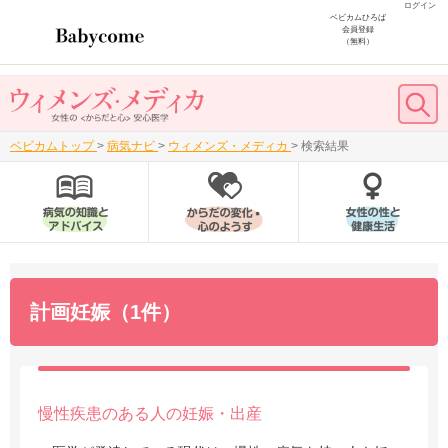
ログイン
ベビカムひろば
会員登録
（無料）
ベビカムトップ
>
病気ナビ
>
ウィメンズ・メディカ
>
検索結果
計画妊娠（1件）
慢性疾患のある人の妊娠・出産