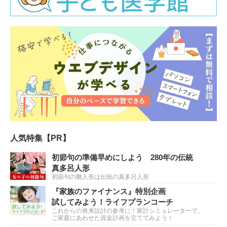
人気特集【PR】
初節句の準備早めにしよう 280年の伝統
真多呂人形
初節句の雛人形は伝統の真多呂人形
『家族のファイナンス』特別企画
試してみよう！ライフプランコーチ
これからの将来設計の参考に！家計シミュレーターで、
ご家庭にあわせた資金計画を立ててみよう！