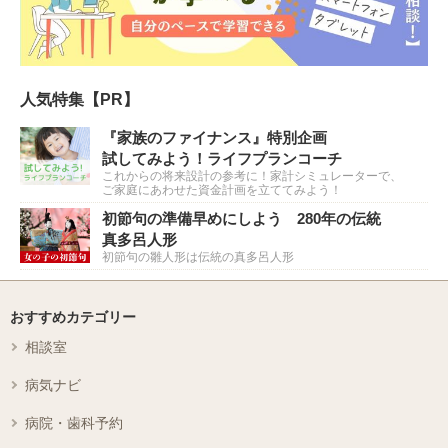
人気特集【PR】
『家族のファイナンス』特別企画
試してみよう！ライフプランコーチ
これからの将来設計の参考に！家計シミュレーターで、
ご家庭にあわせた資金計画を立ててみよう！
初節句の準備早めにしよう 280年の伝統
真多呂人形
初節句の雛人形は伝統の真多呂人形
おすすめカテゴリー
相談室
病気ナビ
病院・歯科予約