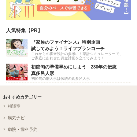
人気特集【PR】
『家族のファイナンス』特別企画
試してみよう！ライフプランコーチ
これからの将来設計の参考に！家計シミュレーターで、
ご家庭にあわせた資金計画を立ててみよう！
初節句の準備早めにしよう 280年の伝統
真多呂人形
初節句の雛人形は伝統の真多呂人形
おすすめカテゴリー
相談室
病気ナビ
病院・歯科予約