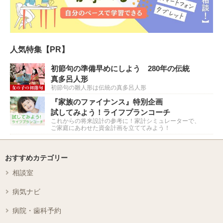
人気特集【PR】
初節句の準備早めにしよう 280年の伝統
真多呂人形
初節句の雛人形は伝統の真多呂人形
『家族のファイナンス』特別企画
試してみよう！ライフプランコーチ
これからの将来設計の参考に！家計シミュレーターで、
ご家庭にあわせた資金計画を立ててみよう！
おすすめカテゴリー
相談室
病気ナビ
病院・歯科予約