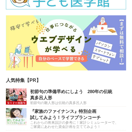
人気特集【PR】
初節句の準備早めにしよう 280年の伝統
真多呂人形
初節句の雛人形は伝統の真多呂人形
『家族のファイナンス』特別企画
試してみよう！ライフプランコーチ
これからの将来設計の参考に！家計シミュレーターで、
ご家庭にあわせた資金計画を立ててみよう！