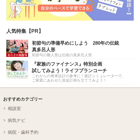
人気特集【PR】
初節句の準備早めにしよう 280年の伝統
真多呂人形
初節句の雛人形は伝統の真多呂人形
『家族のファイナンス』特別企画
試してみよう！ライフプランコーチ
これからの将来設計の参考に！家計シミュレーターで、
ご家庭にあわせた資金計画を立ててみよう！
おすすめカテゴリー
相談室
病気ナビ
病院・歯科予約