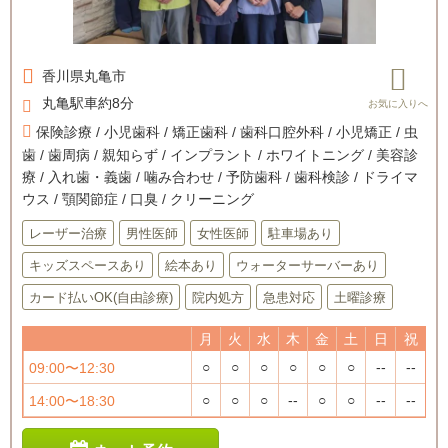
香川県
丸亀市
丸亀駅車約8分
保険診療 / 小児歯科 / 矯正歯科 / 歯科口腔外科 / 小児矯正 / 虫
歯 / 歯周病 / 親知らず / インプラント / ホワイトニング / 美容診
療 / 入れ歯・義歯 / 噛み合わせ / 予防歯科 / 歯科検診 / ドライマ
ウス / 顎関節症 / 口臭 / クリーニング
レーザー治療
男性医師
女性医師
駐車場あり
キッズスペースあり
絵本あり
ウォーターサーバーあり
カード払いOK(自由診療)
院内処方
急患対応
土曜診療
月
火
水
木
金
土
日
祝
○
○
○
○
○
○
--
--
09:00〜12:30
○
○
○
--
○
○
--
--
14:00〜18:30