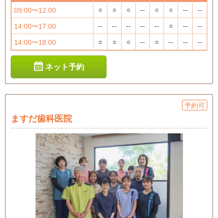
○
○
○
--
○
○
--
--
09:00〜12:00
--
--
--
--
--
○
--
--
14:00〜17:00
○
○
○
--
○
--
--
--
14:00〜18:00
ネット予約
予約可
ますだ歯科医院