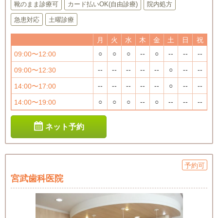
靴のまま診療可
カード払いOK(自由診療)
院内処方
急患対応
土曜診療
月
火
水
木
金
土
日
祝
○
○
○
--
○
--
--
--
09:00〜12:00
--
--
--
--
--
○
--
--
09:00〜12:30
--
--
--
--
--
○
--
--
14:00〜17:00
○
○
○
--
○
--
--
--
14:00〜19:00
ネット予約
予約可
宮武歯科医院