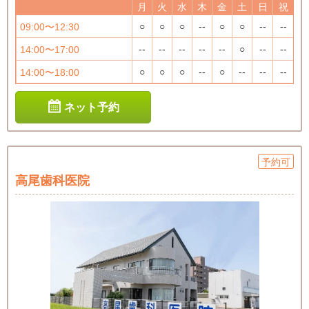
月
火
水
木
金
土
日
祝
○
○
○
--
○
○
--
--
09:00〜12:30
--
--
--
--
--
○
--
--
14:00〜17:00
○
○
○
--
○
--
--
--
14:00〜18:00
ネット予約
予約可
高尾歯科医院