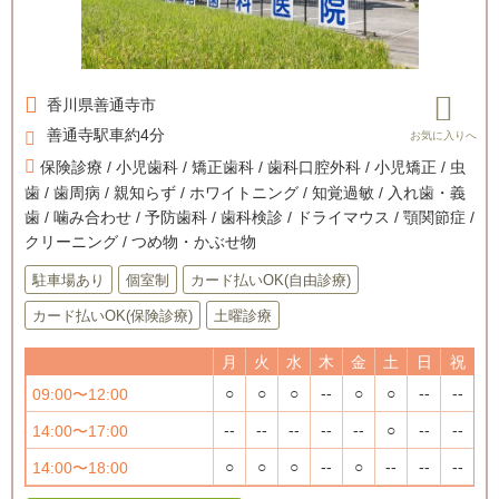
香川県
善通寺市
善通寺駅車約4分
保険診療 / 小児歯科 / 矯正歯科 / 歯科口腔外科 / 小児矯正 / 虫
歯 / 歯周病 / 親知らず / ホワイトニング / 知覚過敏 / 入れ歯・義
歯 / 噛み合わせ / 予防歯科 / 歯科検診 / ドライマウス / 顎関節症 /
クリーニング / つめ物・かぶせ物
駐車場あり
個室制
カード払いOK(自由診療)
カード払いOK(保険診療)
土曜診療
月
火
水
木
金
土
日
祝
○
○
○
--
○
○
--
--
09:00〜12:00
--
--
--
--
--
○
--
--
14:00〜17:00
○
○
○
--
○
--
--
--
14:00〜18:00