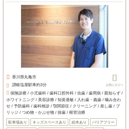
香川県
丸亀市
讃岐塩屋駅車約3分
保険診療 / 小児歯科 / 歯科口腔外科 / 虫歯 / 歯周病 / 親知らず /
ホワイトニング / 美容診療 / 知覚過敏 / 入れ歯・義歯 / 噛み合わ
せ / 予防歯科 / 歯科検診 / 顎関節症 / クリーニング / 差し歯 / ブ
リッジ / つめ物・かぶせ物 / 抜歯 / 根管治療
駐車場あり
キッズスペースあり
絵本あり
バリアフリー