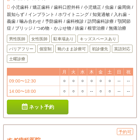
小児歯科 / 矯正歯科 / 歯科口腔外科 / 小児矯正 / 虫歯 / 歯周病 /
親知らず / インプラント / ホワイトニング / 知覚過敏 / 入れ歯・
義歯 / 噛み合わせ / 予防歯科 / 歯科検診 / 訪問歯科診療 / 顎関節
症 / ブリッジ / つめ物・かぶせ物 / 抜歯 / 根管治療 / 無痛治療
男性医師
女性医師
駐車場あり
キッズスペースあり
バリアフリー
個室制
靴のまま診療可
初診優先
英語対応
土曜診療
月
火
水
木
金
土
日
祝
○
○
○
○
○
○
--
--
09:00〜12:30
○
○
○
--
○
○
--
--
14:00〜18:00
ネット予約
予約可