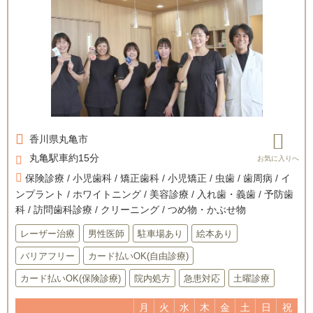
香川県
丸亀市
丸亀駅車約15分
保険診療 / 小児歯科 / 矯正歯科 / 小児矯正 / 虫歯 / 歯周病 / イ
ンプラント / ホワイトニング / 美容診療 / 入れ歯・義歯 / 予防歯
科 / 訪問歯科診療 / クリーニング / つめ物・かぶせ物
レーザー治療
男性医師
駐車場あり
絵本あり
バリアフリー
カード払いOK(自由診療)
カード払いOK(保険診療)
院内処方
急患対応
土曜診療
月
火
水
木
金
土
日
祝