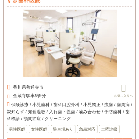
すぎ歯科医院
香川県
善通寺市
金蔵寺駅車約9分
保険診療 / 小児歯科 / 歯科口腔外科 / 小児矯正 / 虫歯 / 歯周病 /
親知らず / 知覚過敏 / 入れ歯・義歯 / 噛み合わせ / 予防歯科 / 歯
科検診 / 顎関節症 / クリーニング
男性医師
女性医師
駐車場あり
急患対応
土曜診療