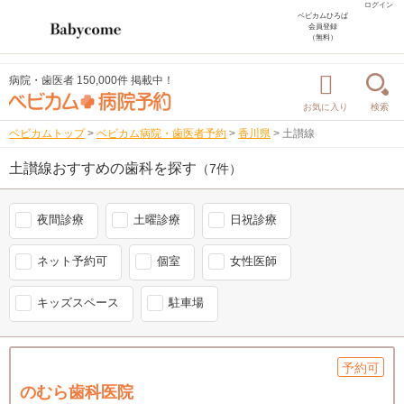
ログイン
ベビカムひろば
会員登録
（無料）
病院・歯医者 150,000件 掲載中！
お気に入り
検索
ベビカムトップ
>
ベビカム病院・歯医者予約
>
香川県
>
土讃線
土讃線おすすめの歯科を探す
（7件）
夜間診療
土曜診療
日祝診療
ネット予約可
個室
女性医師
キッズスペース
駐車場
予約可
のむら歯科医院