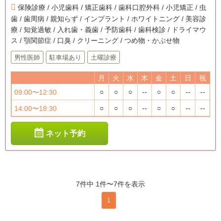
保険診療 / 小児歯科 / 矯正歯科 / 歯科口腔外科 / 小児矯正 / 虫
歯 / 歯周病 / 親知らず / インプラント / ホワイトニング / 美容診
療 / 知覚過敏 / 入れ歯・義歯 / 予防歯科 / 歯科検診 / ドライマウ
ス / 顎関節症 / 口臭 / クリーニング / つめ物・かぶせ物
男性医師
駐車場あり
土曜診療
月
火
水
木
金
土
日
祝
○
○
○
--
○
○
--
--
09:00〜12:30
○
○
○
--
○
○
--
--
14:00〜18:30
ネット予約
7件中 1件〜7件を表示
1