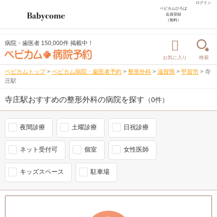
ログイン
ベビカムひろば
会員登録
（無料）
病院・歯医者 150,000件 掲載中！
お気に入り
検索
ベビカムトップ
>
ベビカム病院・歯医者予約
>
整形外科
>
滋賀県
>
甲賀市
>
寺
庄駅
寺庄駅おすすめの整形外科の病院を探す
（0件）
夜間診療
土曜診療
日祝診療
ネット受付可
個室
女性医師
キッズスペース
駐車場