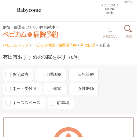
ログイン
ベビカムひろば
会員登録
（無料）
病院・歯医者 150,000件 掲載中！
お気に入り
検索
ベビカムトップ
>
ベビカム病院・歯医者予約
>
和歌山県
>
有田市
有田市おすすめの病院を探す
（0件）
夜間診療
土曜診療
日祝診療
ネット受付可
個室
女性医師
キッズスペース
駐車場