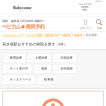
ログイン
ベビカムひろば
会員登録
（無料）
病院・歯医者 150,000件 掲載中！
お気に入り
検索
ベビカムトップ
>
ベビカム病院・歯医者予約
>
福島県
>
福島市
>
花水坂駅
花水坂駅おすすめの病院を探す
（0件）
夜間診療
土曜診療
日祝診療
ネット受付可
個室
女性医師
キッズスペース
駐車場