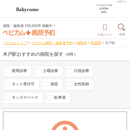
ログイン
ベビカムひろば
会員登録
（無料）
病院・歯医者 150,000件 掲載中！
お気に入り
検索
ベビカムトップ
>
ベビカム病院・歯医者予約
>
福島県
>
双葉郡
>
木戸駅
木戸駅おすすめの病院を探す
（0件）
夜間診療
土曜診療
日祝診療
ネット受付可
個室
女性医師
キッズスペース
駐車場