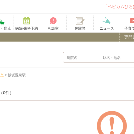
「ベビカムひろ
て・育児
病院•歯科予約
相談室
ニュース
子育
体験談
専門
島市
>
飯坂温泉駅
（0件）