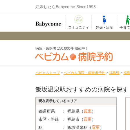
妊娠したらBabycome Since1998
コミュニティ
妊娠・出産
子育
病院・歯医者 150,000件 掲載中！
ベビカムトップ
>
ベビカム病院・歯医者予約
>
福島県
>
福
飯坂温泉駅おすすめの病院を探す
現在表示しているエリア
変更
都道府県
福島県（
）
変更
市区・路線
福島市（
）
変更
駅
飯坂温泉駅（
）