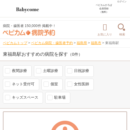
ログイン
ベビカムひろば
会員登録
（無料）
病院・歯医者 150,000件 掲載中！
お気に入り
検索
ベビカムトップ
>
ベビカム病院・歯医者予約
>
福島県
>
福島市
>
東福島駅
東福島駅おすすめの病院を探す
（0件）
夜間診療
土曜診療
日祝診療
ネット受付可
個室
女性医師
キッズスペース
駐車場