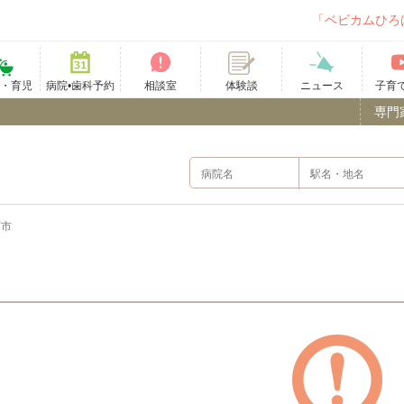
「ベビカムひろ
て・育児
病院•歯科予約
相談室
ニュース
子育
体験談
専門
河市
）