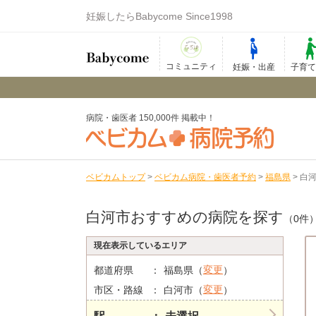
妊娠したらBabycome Since1998
コミュニティ
妊娠・出産
子育
病院・歯医者 150,000件 掲載中！
ベビカムトップ
>
ベビカム病院・歯医者予約
>
福島県
>
白
白河市おすすめの病院を探す
（0件
現在表示しているエリア
変更
都道府県
福島県（
）
変更
市区・路線
白河市（
）