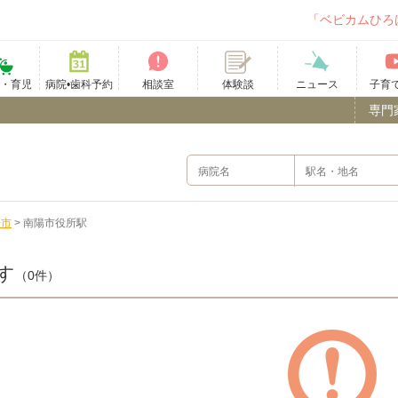
「ベビカムひろ
て・育児
病院•歯科予約
相談室
ニュース
子育
体験談
専門
陽市
>
南陽市役所駅
す
（0件）