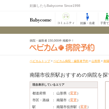
妊娠したらBabycome Since1998
コミュニティ
妊娠・出産
子育
病院・歯医者 150,000件 掲載中！
ベビカムトップ
>
ベビカム病院・歯医者予約
>
山形県
>
南
南陽市役所駅おすすめの病院を探
現在表示しているエリア
変更
都道府県
山形県（
）
変更
市区・路線
南陽市（
）
変更
駅
南陽市役所駅（
）