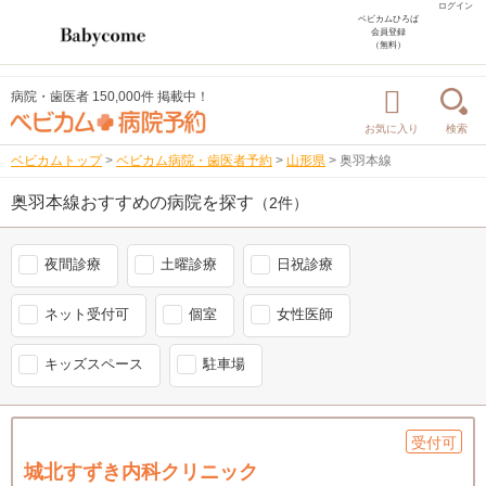
ログイン
ベビカムひろば
会員登録
（無料）
病院・歯医者 150,000件 掲載中！
お気に入り
検索
ベビカムトップ
>
ベビカム病院・歯医者予約
>
山形県
>
奥羽本線
奥羽本線おすすめの病院を探す
（2件）
夜間診療
土曜診療
日祝診療
ネット受付可
個室
女性医師
キッズスペース
駐車場
受付可
城北すずき内科クリニック