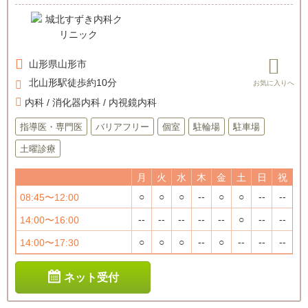
山形県
山形市
北山形駅徒歩約10分
内科 / 消化器内科 / 内視鏡内科
指導医・専門医
バリアフリー
個室
駐輪場
駐車場
土曜診療
月
火
水
木
金
土
日
祝
○
○
○
--
○
○
--
--
08:45〜12:00
--
--
--
--
--
○
--
--
14:00〜16:00
○
○
○
--
○
--
--
--
14:00〜17:30
ネット受付