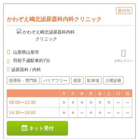
受付可
かわぞえ嶋北泌尿器科内科クリニック
山形県
山形市
羽前千歳駅車約7分
泌尿器科 / 内科
指導医・専門医
バリアフリー
個室
駐車場
土曜診療
月
火
水
木
金
土
日
祝
○
○
○
○
○
○
--
--
09:00〜12:30
○
○
--
○
○
--
--
--
14:30〜18:00
ネット受付