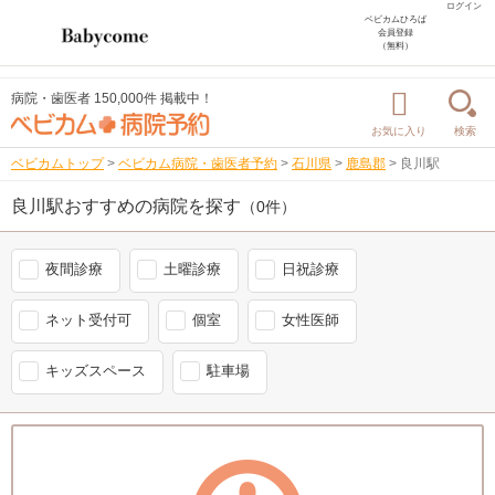
ログイン
ベビカムひろば
会員登録
（無料）
病院・歯医者 150,000件 掲載中！
お気に入り
検索
ベビカムトップ
>
ベビカム病院・歯医者予約
>
石川県
>
鹿島郡
>
良川駅
良川駅おすすめの病院を探す
（0件）
夜間診療
土曜診療
日祝診療
ネット受付可
個室
女性医師
キッズスペース
駐車場