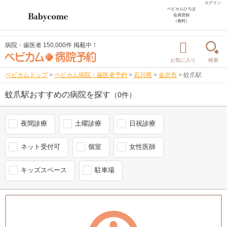
ログイン
ベビカムひろば
会員登録
（無料）
病院・歯医者 150,000件 掲載中！
お気に入り
検索
ベビカムトップ
>
ベビカム病院・歯医者予約
>
石川県
>
金沢市
>
蚊爪駅
蚊爪駅おすすめの病院を探す
（0件）
夜間診療
土曜診療
日祝診療
ネット受付可
個室
女性医師
キッズスペース
駐車場