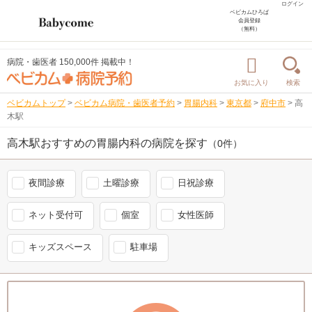
ログイン
ベビカムひろば
会員登録
（無料）
病院・歯医者 150,000件 掲載中！
お気に入り
検索
ベビカムトップ
>
ベビカム病院・歯医者予約
>
胃腸内科
>
東京都
>
府中市
>
高
木駅
高木駅おすすめの胃腸内科の病院を探す
（0件）
夜間診療
土曜診療
日祝診療
ネット受付可
個室
女性医師
キッズスペース
駐車場