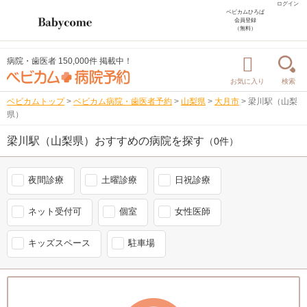
ログイン
ベビカムひろば
会員登録
（無料）
病院・歯医者 150,000件 掲載中！
お気に入り
検索
ベビカムトップ
>
ベビカム病院・歯医者予約
>
山梨県
>
大月市
>
梁川駅（山梨
県）
梁川駅（山梨県）おすすめの病院を探す
（0件）
夜間診療
土曜診療
日祝診療
ネット受付可
個室
女性医師
キッズスペース
駐車場