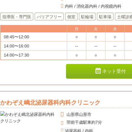
内科 / 消化器内科 / 内視鏡内科
指導医・専門医
バリアフリー
個室
駐輪場
駐車場
土曜診
月
火
水
08:45〜12:00
○
○
○
14:00〜16:00
--
--
--
14:00〜17:30
○
○
○
ネット受付
かわぞえ嶋北泌尿器科内科クリニック
山形県
山形市
羽前千歳駅車約7分
泌尿器科 / 内科