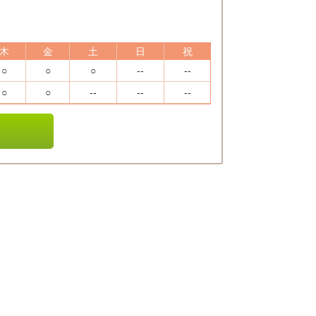
木
金
土
日
祝
○
○
○
--
--
○
○
--
--
--