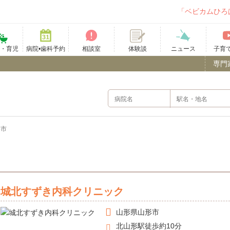
「ベビカムひろ
て・育児
病院•歯科予約
相談室
ニュース
子育
体験談
専門
形市
）
城北すずき内科クリニック
山形県
山形市
北山形駅徒歩約10分