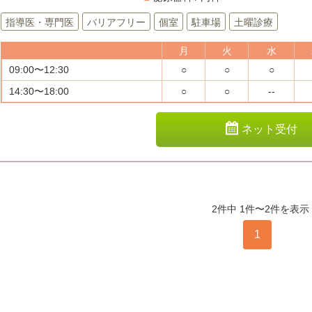
指導医・専門医
バリアフリー
個室
駐車場
土曜診療
月
火
水
09:00〜12:30
○
○
○
14:30〜18:00
○
○
--
ネット受付
2件中 1件〜2件を表示
1