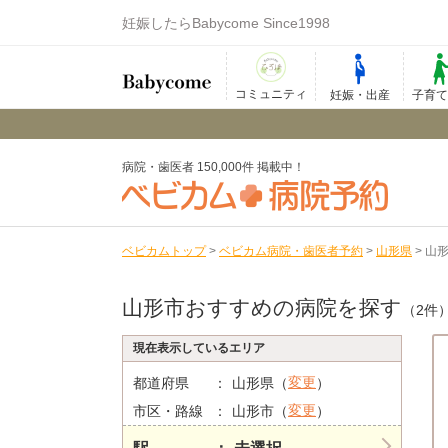
妊娠したらBabycome Since1998
コミュニティ
妊娠・出産
子育
病院・歯医者 150,000件 掲載中！
ベビカムトップ
>
ベビカム病院・歯医者予約
>
山形県
>
山
山形市おすすめの病院を探す
（2件
現在表示しているエリア
変更
都道府県
山形県（
）
変更
市区・路線
山形市（
）