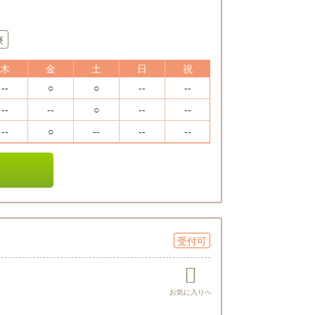
療
木
金
土
日
祝
--
○
○
--
--
--
--
○
--
--
--
○
--
--
--
受付可