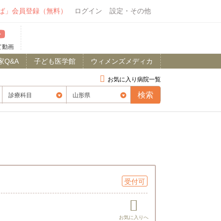
ば」会員登録（無料）
ログイン
設定・その他
て動画
家Q&A
子ども医学館
ウィメンズメディカ
お気に入り病院一覧
受付可