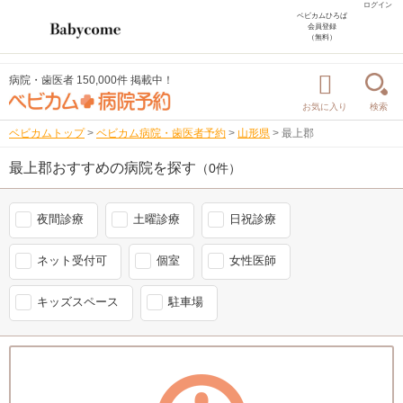
ログイン
ベビカムひろば
会員登録
（無料）
病院・歯医者 150,000件 掲載中！
お気に入り
検索
ベビカムトップ
>
ベビカム病院・歯医者予約
>
山形県
>
最上郡
最上郡おすすめの病院を探す
（0件）
夜間診療
土曜診療
日祝診療
ネット受付可
個室
女性医師
キッズスペース
駐車場