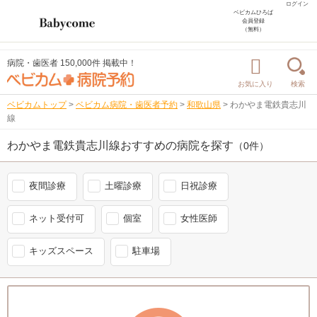
ログイン
ベビカムひろば
会員登録
（無料）
病院・歯医者 150,000件 掲載中！
お気に入り
検索
ベビカムトップ
>
ベビカム病院・歯医者予約
>
和歌山県
>
わかやま電鉄貴志川
線
わかやま電鉄貴志川線おすすめの病院を探す
（0件）
夜間診療
土曜診療
日祝診療
ネット受付可
個室
女性医師
キッズスペース
駐車場