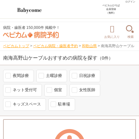
ログイン
ベビカムひろば
会員登録
（無料）
病院・歯医者 150,000件 掲載中！
お気に入り
検索
ベビカムトップ
>
ベビカム病院・歯医者予約
>
和歌山県
>
南海高野山ケーブル
南海高野山ケーブルおすすめの病院を探す
（0件）
夜間診療
土曜診療
日祝診療
ネット受付可
個室
女性医師
キッズスペース
駐車場