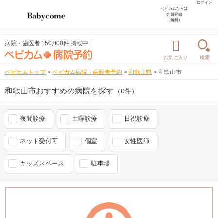
ログイン
ベビカムひろば
会員登録
（無料）
病院・歯医者 150,000件 掲載中！
お気に入り
検索
ベビカムトップ
>
ベビカム病院・歯医者予約
>
和歌山県
>
和歌山市
和歌山市おすすめの病院を探す
（0件）
夜間診療
土曜診療
日祝診療
ネット受付可
個室
女性医師
キッズスペース
駐車場