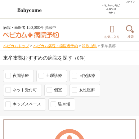
ログイン
ベビカムひろば
会員登録
（無料）
病院・歯医者 150,000件 掲載中！
お気に入り
検索
ベビカムトップ
>
ベビカム病院・歯医者予約
>
和歌山県
>
東牟婁郡
東牟婁郡おすすめの病院を探す
（0件）
夜間診療
土曜診療
日祝診療
ネット受付可
個室
女性医師
キッズスペース
駐車場