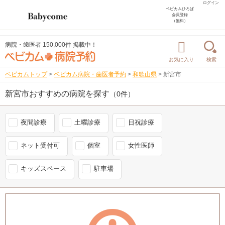
ログイン
ベビカムひろば
会員登録
（無料）
病院・歯医者 150,000件 掲載中！
お気に入り
検索
ベビカムトップ
>
ベビカム病院・歯医者予約
>
和歌山県
>
新宮市
新宮市おすすめの病院を探す
（0件）
夜間診療
土曜診療
日祝診療
ネット受付可
個室
女性医師
キッズスペース
駐車場