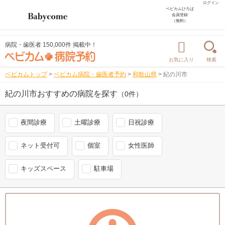
ログイン
ベビカムひろば
会員登録
（無料）
病院・歯医者 150,000件 掲載中！
お気に入り
検索
ベビカムトップ
>
ベビカム病院・歯医者予約
>
和歌山県
>
紀の川市
紀の川市おすすめの病院を探す
（0件）
夜間診療
土曜診療
日祝診療
ネット受付可
個室
女性医師
キッズスペース
駐車場