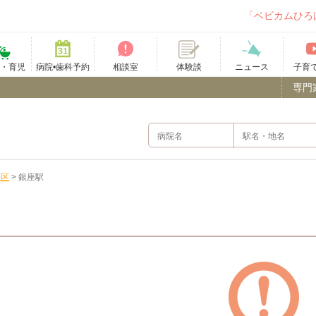
「ベビカムひろ
て・育児
病院•歯科予約
相談室
ニュース
子育
体験談
専門
央区
>
銀座駅
）