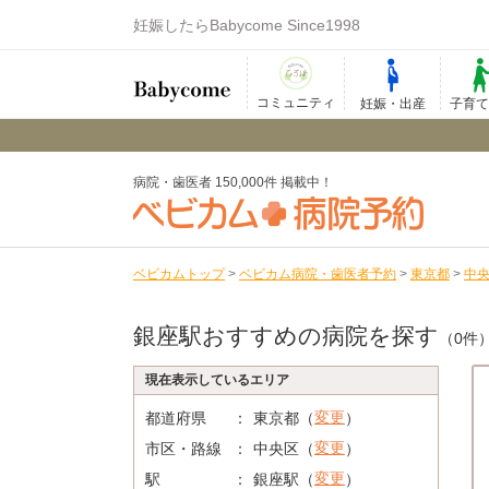
妊娠したらBabycome Since1998
コミュニティ
妊娠・出産
子育
病院・歯医者 150,000件 掲載中！
ベビカムトップ
>
ベビカム病院・歯医者予約
>
東京都
>
中
銀座駅おすすめの病院を探す
（0件
現在表示しているエリア
変更
都道府県
東京都（
）
変更
市区・路線
中央区（
）
変更
駅
銀座駅（
）