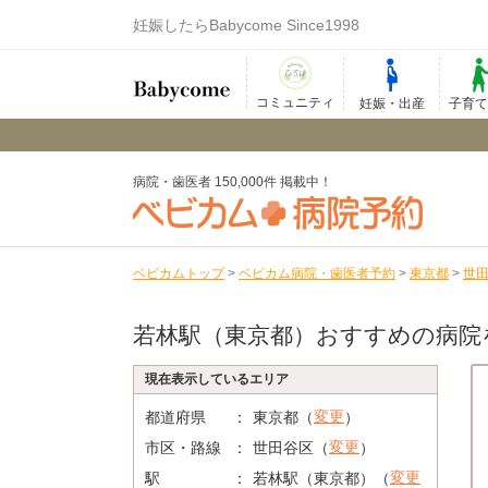
妊娠したらBabycome Since1998
コミュニティ
妊娠・出産
子育
病院・歯医者 150,000件 掲載中！
ベビカムトップ
>
ベビカム病院・歯医者予約
>
東京都
>
世
若林駅（東京都）おすすめの病院
現在表示しているエリア
変更
都道府県
東京都（
）
変更
市区・路線
世田谷区（
）
変更
駅
若林駅（東京都）（