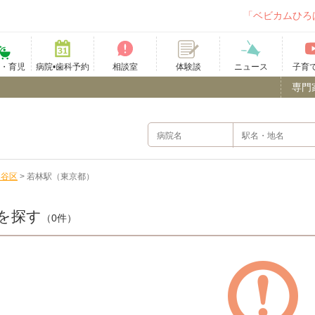
「ベビカムひろ
て・育児
病院•歯科予約
相談室
ニュース
子育
体験談
専門
田谷区
>
若林駅（東京都）
を探す
（0件）