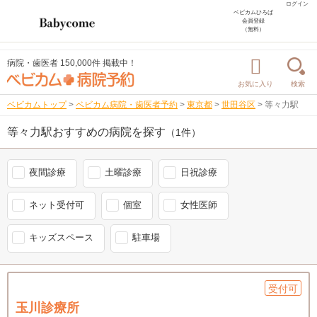
ログイン
ベビカムひろば
会員登録
（無料）
病院・歯医者 150,000件 掲載中！
お気に入り
検索
ベビカムトップ
>
ベビカム病院・歯医者予約
>
東京都
>
世田谷区
>
等々力駅
等々力駅おすすめの病院を探す
（1件）
夜間診療
土曜診療
日祝診療
ネット受付可
個室
女性医師
キッズスペース
駐車場
受付可
玉川診療所