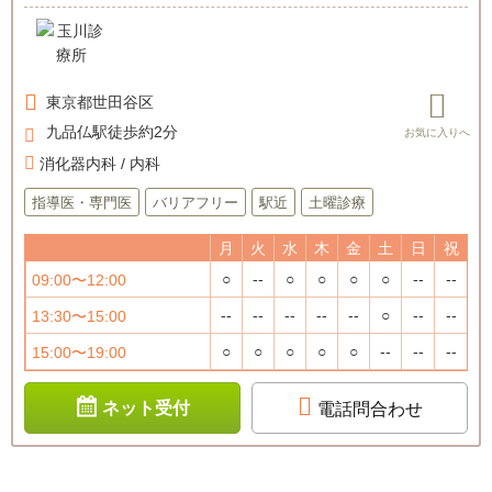
東京都
世田谷区
九品仏駅徒歩約2分
消化器内科 / 内科
指導医・専門医
バリアフリー
駅近
土曜診療
月
火
水
木
金
土
日
祝
○
--
○
○
○
○
--
--
09:00〜12:00
--
--
--
--
--
○
--
--
13:30〜15:00
○
○
○
○
○
--
--
--
15:00〜19:00
ネット受付
電話問合わせ