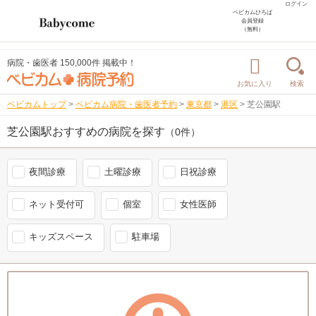
ログイン
ベビカムひろば
会員登録
（無料）
病院・歯医者 150,000件 掲載中！
お気に入り
検索
ベビカムトップ
>
ベビカム病院・歯医者予約
>
東京都
>
港区
>
芝公園駅
芝公園駅おすすめの病院を探す
（0件）
夜間診療
土曜診療
日祝診療
ネット受付可
個室
女性医師
キッズスペース
駐車場