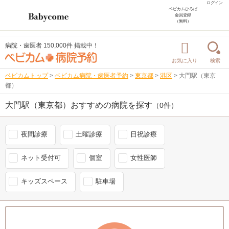
ログイン
ベビカムひろば
会員登録
（無料）
病院・歯医者 150,000件 掲載中！
お気に入り
検索
ベビカムトップ
>
ベビカム病院・歯医者予約
>
東京都
>
港区
>
大門駅（東京
都）
大門駅（東京都）おすすめの病院を探す
（0件）
夜間診療
土曜診療
日祝診療
ネット受付可
個室
女性医師
キッズスペース
駐車場