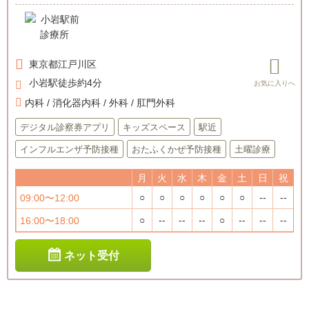
東京都
江戸川区
小岩駅徒歩約4分
内科 / 消化器内科 / 外科 / 肛門外科
デジタル診察券アプリ
キッズスペース
駅近
インフルエンザ予防接種
おたふくかぜ予防接種
土曜診療
月
火
水
木
金
土
日
祝
○
○
○
○
○
○
--
--
09:00〜12:00
○
--
--
--
○
--
--
--
16:00〜18:00
ネット受付