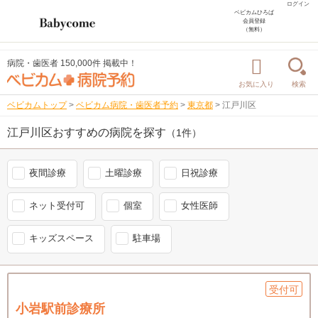
ログイン
ベビカムひろば
会員登録
（無料）
病院・歯医者 150,000件 掲載中！
お気に入り
検索
ベビカムトップ
>
ベビカム病院・歯医者予約
>
東京都
>
江戸川区
江戸川区おすすめの病院を探す
（1件）
夜間診療
土曜診療
日祝診療
ネット受付可
個室
女性医師
キッズスペース
駐車場
受付可
小岩駅前診療所