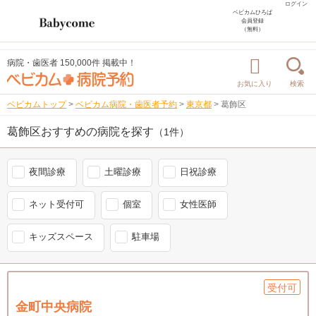
ログイン
ベビカムひろば
会員登録
（無料）
病院・歯医者 150,000件 掲載中！
お気に入り
検索
ベビカムトップ
>
ベビカム病院・歯医者予約
>
東京都
>
葛飾区
葛飾区おすすめの病院を探す
（1件）
夜間診療
土曜診療
日祝診療
ネット受付可
個室
女性医師
キッズスペース
駐車場
受付可
金町中央病院