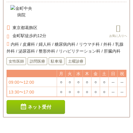
東京都
葛飾区
金町駅徒歩約12分
内科 / 皮膚科 / 婦人科 / 糖尿病内科 / リウマチ科 / 外科 / 乳腺
外科 / 泌尿器科 / 整形外科 / リハビリテーション科 / 肝臓内科
女性医師
訪問医療
駐車場
土曜診療
月
火
水
木
金
土
日
祝
○
○
○
○
○
○
--
--
09:00〜12:00
○
○
○
○
○
○
--
--
13:30〜17:00
ネット受付