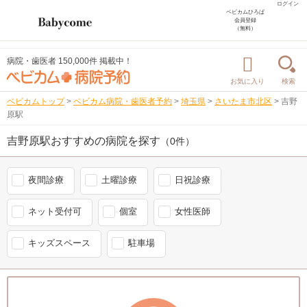
ログイン
ベビカムひろば
会員登録
（無料）
病院・歯医者 150,000件 掲載中！
お気に入り
検索
ベビカムトップ
>
ベビカム病院・歯医者予約
>
埼玉県
>
さいたま市北区
>
吉野
原駅
吉野原駅おすすめの病院を探す
（0件）
夜間診療
土曜診療
日祝診療
ネット受付可
個室
女性医師
キッズスペース
駐車場