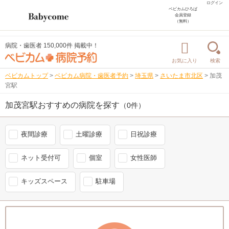
ログイン
ベビカムひろば
会員登録
（無料）
病院・歯医者 150,000件 掲載中！
お気に入り
検索
ベビカムトップ
>
ベビカム病院・歯医者予約
>
埼玉県
>
さいたま市北区
>
加茂
宮駅
加茂宮駅おすすめの病院を探す
（0件）
夜間診療
土曜診療
日祝診療
ネット受付可
個室
女性医師
キッズスペース
駐車場