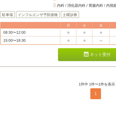
内科 / 消化器内科 / 胃腸内科 / 内視
駐車場
インフルエンザ予防接種
土曜診療
月
火
水
08:30〜12:00
○
○
○
15:00〜18:30
○
○
--
ネット受付
1件中 1件〜1件を表示
1