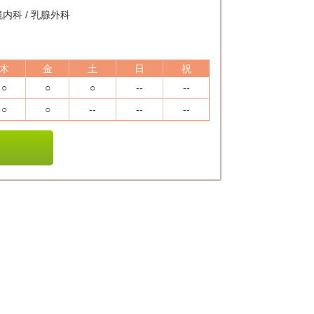
鏡内科 / 乳腺外科
木
金
土
日
祝
○
○
○
--
--
○
○
--
--
--