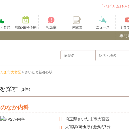
「ベビカムひろ
て・育児
病院•歯科予約
相談室
ニュース
子育
体験談
専門
いたま市大宮区
>
さいたま新都心駅
を探す
（1件）
のなか内科
埼玉県
さいたま市大宮区
大宮駅(埼玉県)徒歩約7分