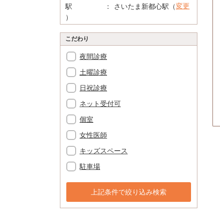
変更
駅
さいたま新都心駅（
）
こだわり
夜間診療
土曜診療
日祝診療
ネット受付可
個室
女性医師
キッズスペース
駐車場
上記条件で絞り込み検索