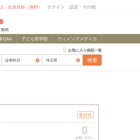
ば」会員登録（無料）
ログイン
設定・その他
て動画
家Q&A
子ども医学館
ウィメンズメディカ
お気に入り病院一覧
受付可