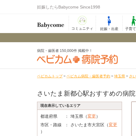
妊娠したらBabycome Since1998
コミュニティ
妊娠・出産
子育
病院・歯医者 150,000件 掲載中！
ベビカムトップ
>
ベビカム病院・歯医者予約
>
埼玉県
>
さ
さいたま新都心駅おすすめの病院
現在表示しているエリア
変更
都道府県
埼玉県（
）
変更
市区・路線
さいたま市大宮区（
）