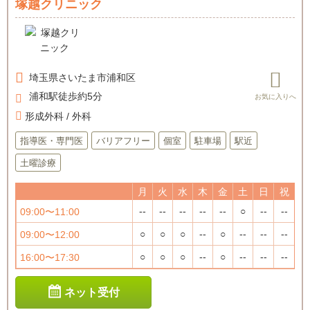
塚越クリニック
埼玉県
さいたま市浦和区
浦和駅徒歩約5分
形成外科 / 外科
指導医・専門医
バリアフリー
個室
駐車場
駅近
土曜診療
月
火
水
木
金
土
日
祝
--
--
--
--
--
○
--
--
09:00〜11:00
○
○
○
--
○
--
--
--
09:00〜12:00
○
○
○
--
○
--
--
--
16:00〜17:30
ネット受付