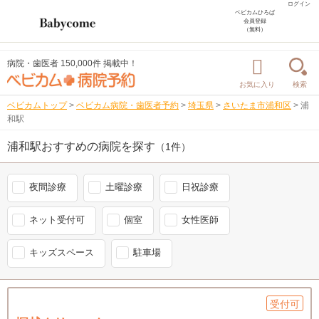
ログイン
ベビカムひろば
会員登録
（無料）
病院・歯医者 150,000件 掲載中！
お気に入り
検索
ベビカムトップ
>
ベビカム病院・歯医者予約
>
埼玉県
>
さいたま市浦和区
>
浦
和駅
浦和駅おすすめの病院を探す
（1件）
夜間診療
土曜診療
日祝診療
ネット受付可
個室
女性医師
キッズスペース
駐車場
受付可